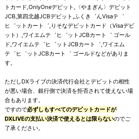
トカード,OnlyOneデビット
,〈やまぎん〉デビット
JCB,第四北越JCBデビット,ふくき゛んVisaテ゛
ヒ゛ットカート゛,りそなデビットカード（Visaデビ
ット）,ワイエムテ゛ヒ゛ットJCBカート゛ ゴール
ド,ワイエムテ゛ヒ゛ットJCBカート゛,ワイエム
テ゛ヒ゛ットJCBカート゛ ゴールドなどがありま
す。
ただしDXライブの決済代行会社とデビットの相性
が悪い場合、銀行側で決済を拒否されて使えない場
合もあります。
ですので
必ずしもすべてのデビットカードが
DXLIVEの支払い決済で使えるとは限らない
のでご
了承ください。